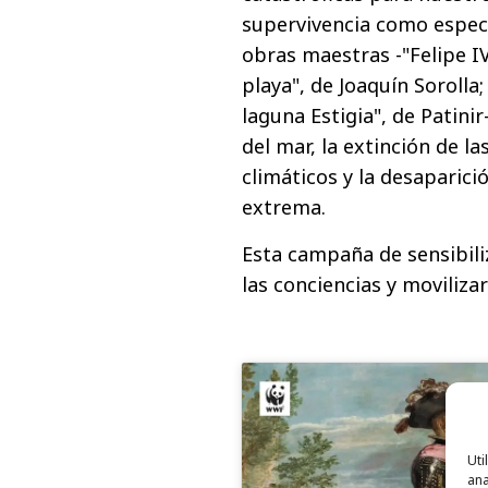
supervivencia como especi
obras maestras -"Felipe IV
playa", de Joaquín Sorolla; 
laguna Estigia", de Patini
del mar, la extinción de l
climáticos y la desaparició
extrema.
Esta campaña de sensibili
las conciencias y moviliza
Uti
ana