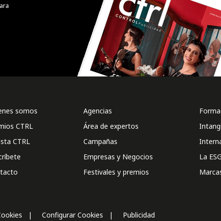
ara
enes somos
Agencias
Formac
mios CTRL
Área de expertos
Intang
ista CTRL
Campañas
Intern
críbete
Empresas y Negocios
La ESG
tacto
Festivales y premios
Marca
Cookies
Configurar Cookies
Publicidad