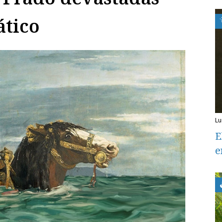
ático
l
E
e