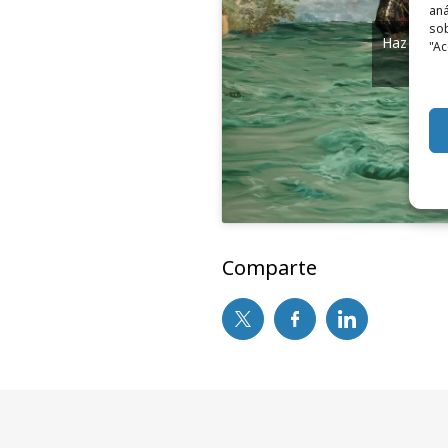
aná
sob
Haz clic 
"Ac
y
Comparte