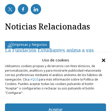
Noticias Relacionadas
miércoles, 8 de febrero 2012
Empresas y Negocios
La Fundación Estudiantes anima a sus
seguidores a donar sangre
Uso de cookies
Utilizamos cookies propias y de terceros con fines técnicos, de
personalización, analíticos y para mostrarte publicidad relacionada
jueves, 7 de abril 2011
Campañas
con tus preferencias mediante el análisis anónimo de los hábitos de
easyJet hace volar a los aficionados del
navegación. Clica
AQUÍ
para más información sobre la Política de
Cookies. Puedes aceptar todas las cookies pulsando el botón
Asefa Estudiantes
"Aceptar" o configurarlas o rechazar su uso pulsando el botón
"Configurar".
Aceptar