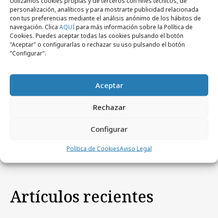
Utilizamos cookies propias y de terceros con fines técnicos, de
personalización, analíticos y para mostrarte publicidad relacionada
con tus preferencias mediante el análisis anónimo de los hábitos de
navegación. Clica
AQUÍ
para más información sobre la Política de
jueves, 28 de enero 2016
Cookies. Puedes aceptar todas las cookies pulsando el botón
dommo.x toca el cielo con el Alfa Romeo 4C
"Aceptar" o configurarlas o rechazar su uso pulsando el botón
"Configurar".
martes, 13 de diciembre 2011
Campañas
Cambia 99 amigos por un Alfa Romeo Mito
Aceptar
Rechazar
lunes, 26 de septiembre 2011
Campañas
Esto, ¿merece una Carlsberg?
Configurar
Política de Cookies
Aviso Legal
Artículos recientes