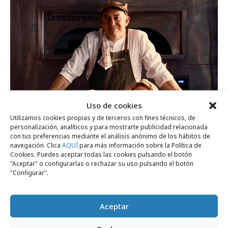
Uso de cookies
lunes, 3 de noviembre 2025
Utilizamos cookies propias y de terceros con fines técnicos, de
personalización, analíticos y para mostrarte publicidad relacionada
Levaduramadre y el poder evocador del
con tus preferencias mediante el análisis anónimo de los hábitos de
navegación. Clica
AQUÍ
para más información sobre la Política de
pan
Cookies. Puedes aceptar todas las cookies pulsando el botón
"Aceptar" o configurarlas o rechazar su uso pulsando el botón
"Configurar".
Campañas
Aceptar