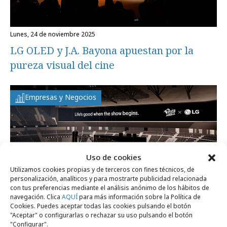
lunes, 24 de noviembre 2025
LG OLED y J.A. Bayona apuestan por la
pureza visual del cine
Empresas y Negocios
Uso de cookies
Utilizamos cookies propias y de terceros con fines técnicos, de
personalización, analíticos y para mostrarte publicidad relacionada
con tus preferencias mediante el análisis anónimo de los hábitos de
navegación. Clica
AQUÍ
para más información sobre la Política de
Cookies. Puedes aceptar todas las cookies pulsando el botón
"Aceptar" o configurarlas o rechazar su uso pulsando el botón
martes, 9 de septiembre 2025
"Configurar".