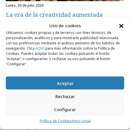
lunes, 20 de julio 2026
La era de la creatividad aumentada
Uso de cookies
Utilizamos cookies propias y de terceros con fines técnicos, de
Formación y estudios
personalización, analíticos y para mostrarte publicidad relacionada
con tus preferencias mediante el análisis anónimo de los hábitos de
navegación. Clica
AQUÍ
para más información sobre la Política de
Cookies. Puedes aceptar todas las cookies pulsando el botón
"Aceptar" o configurarlas o rechazar su uso pulsando el botón
"Configurar".
Aceptar
Rechazar
Configurar
miércoles, 15 de julio 2026
Política de Cookies
Aviso Legal
La nueva fórmula del éxito creativo: IA +