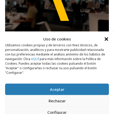
lunes, 26 de enero 2026
Uso de cookies
TBWA y DDB se integran en una nueva
Utilizamos cookies propias y de terceros con fines técnicos, de
personalización, analíticos y para mostrarte publicidad relacionada
TBWA en España
con tus preferencias mediante el análisis anónimo de los hábitos de
navegación. Clica
AQUÍ
para más información sobre la Política de
Cookies. Puedes aceptar todas las cookies pulsando el botón
Campañas
"Aceptar" o configurarlas o rechazar su uso pulsando el botón
"Configurar".
Aceptar
Rechazar
Configurar