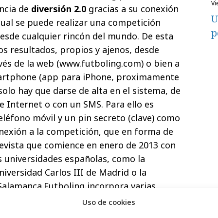
v
ncia de
diversión 2.0
gracias a su conexión
U
 cual se puede realizar una competición
p
desde cualquier rincón del mundo. De esta
os resultados, propios y ajenos, desde
vés de la web (www.futboling.com) o bien a
martphone (app para iPhone, proximamente
solo hay que darse de alta en el sistema, de
e Internet o con un SMS. Para ello es
eléfono móvil y un pin secreto (clave) como
onexión a la competición, que en forma de
revista que comience en enero de 2013 con
 universidades españolas, como la
niversidad Carlos III de Madrid o la
 Salamanca.Futboling incorpora varias
olín tradicional (creación de avatares,
Uso de cookies
n tiempo real, introducción de pistas de