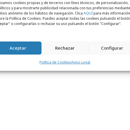
lizamos cookies propias y de terceros con fines técnicos, de personalización,
de los estadio, insignias en la línea de las
líticos y para mostrarte publicidad relacionada con tus preferencias mediante
 aunque especialmente interesantes son los
lisis anónimo de los hábitos de navegación. Clica
AQUÍ
para más informació
re la Política de Cookies. Puedes aceptar todas las cookies pulsando el botó
nueva vía para las marcas: por cada
eptar" o configurarlas o rechazar su uso pulsando el botón "Configurar".
en la máquina para jugar, Futboling -junto
oras- regalará pincodes canjeables por
ferencia de que cada partida con Pincode,
Aceptar
Rechazar
Configurar
cirá un spot publicitario del patrocinador
Política de Cookies
Aviso Legal