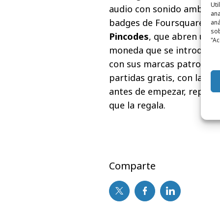
Uti
audio con sonido ambiente 
ana
badges de Foursquare...),
aná
sob
Pincodes
, que abren una 
"Ac
moneda que se introduzca 
con sus marcas patrocinad
partidas gratis, con la di
antes de empezar, reprodu
que la regala.
Comparte