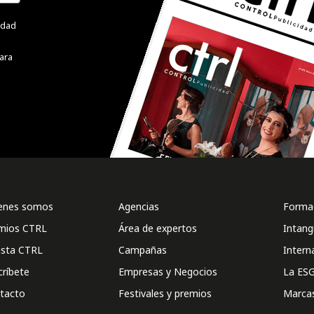
cidad
ara
enes somos
Agencias
Formac
mios CTRL
Área de expertos
Intang
ista CTRL
Campañas
Intern
críbete
Empresas y Negocios
La ESG
tacto
Festivales y premios
Marca