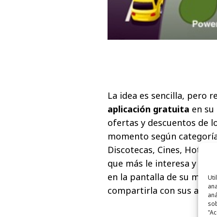
La idea es sencilla, pero r
aplicación gratuita
en su 
ofertas y descuentos de 
momento según categorías
Discotecas, Cines, Hoteles
que más le interesa y mos
en la pantalla de su móvi
Uti
ana
compartirla con sus amigos
aná
sob
"Ac