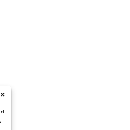
 el
n
n