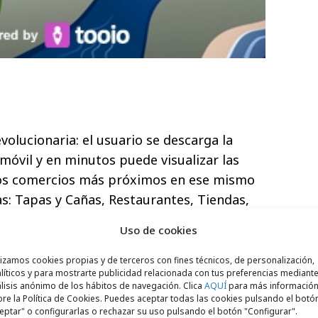
evolucionaria: el usuario se descarga la
móvil y en minutos puede visualizar las
los comercios más próximos en ese mismo
: Tapas y Cañas, Restaurantes, Tiendas,
… El usuario sólo tiene que elegir la oferta
Uso de cookies
trar el
cupón electrónico
que le aparece
l al vendedor. Luego puede recomendarla o
lizamos cookies propias y de terceros con fines técnicos, de personalización,
líticos y para mostrarte publicidad relacionada con tus preferencias mediante
. Así de simple, rápido y eficaz.
lisis anónimo de los hábitos de navegación. Clica
AQUÍ
para más informació
re la Política de Cookies. Puedes aceptar todas las cookies pulsando el botó
eptar" o configurarlas o rechazar su uso pulsando el botón "Configurar".