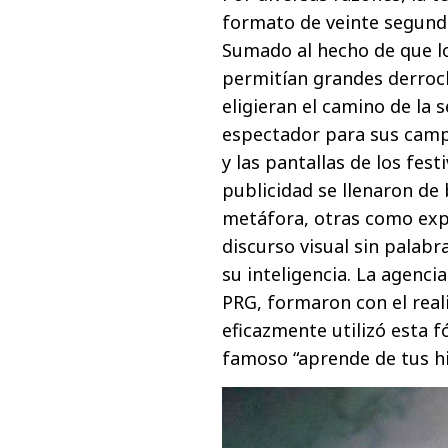
formato de veinte segund
Sumado al hecho de que l
permitían grandes derroch
eligieran el camino de la s
espectador para sus campa
y las pantallas de los fest
publicidad se llenaron d
metáfora, otras como expo
discurso visual sin palab
su inteligencia. La agenc
PRG, formaron con el rea
eficazmente utilizó esta f
famoso “aprende de tus hi