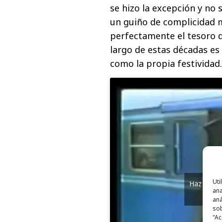
se hizo la excepción y no 
un guiño de complicidad m
perfectamente el tesoro q
largo de estas décadas es
como la propia festividad.
Uti
Haz clic 
ana
y
aná
sob
"Ac