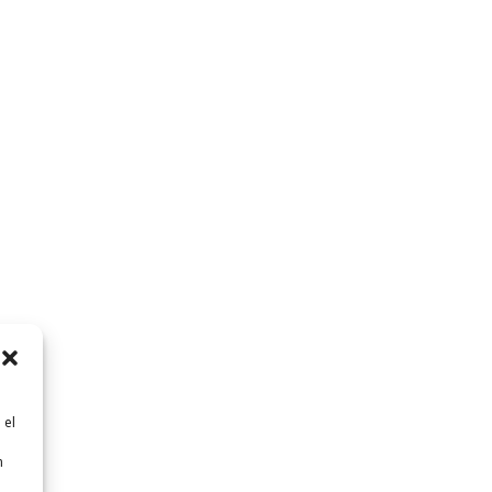
 el
n
n