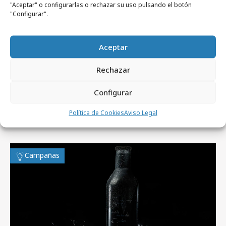
Noticias Relacionadas
"Aceptar" o configurarlas o rechazar su uso pulsando el botón
"Configurar".
miércoles, 19 de diciembre 2012
Campañas
Aceptar
Los empleados de Diageo salen a la calle
Rechazar
Configurar
Política de Cookies
Aviso Legal
Artículos recientes
Campañas