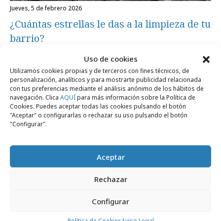
jueves, 5 de febrero 2026
¿Cuántas estrellas le das a la limpieza de tu
barrio?
Uso de cookies
Campañas
Utilizamos cookies propias y de terceros con fines técnicos, de
personalización, analíticos y para mostrarte publicidad relacionada
con tus preferencias mediante el análisis anónimo de los hábitos de
navegación. Clica
AQUÍ
para más información sobre la Política de
Cookies. Puedes aceptar todas las cookies pulsando el botón
"Aceptar" o configurarlas o rechazar su uso pulsando el botón
"Configurar".
Aceptar
Rechazar
lunes, 24 de noviembre 2025
Configurar
Mahou lanza el libro "Los 20 iconos de
Política de Cookies
Aviso Legal