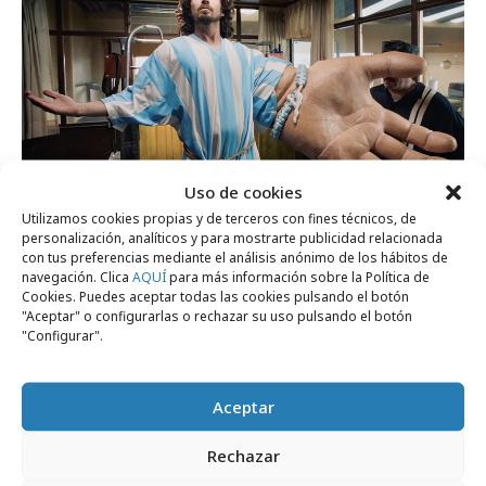
Uso de cookies
Utilizamos cookies propias y de terceros con fines técnicos, de
viernes, 12 de junio 2026
personalización, analíticos y para mostrarte publicidad relacionada
con tus preferencias mediante el análisis anónimo de los hábitos de
Divertida campaña de AXE para el Mundial
navegación. Clica
AQUÍ
para más información sobre la Política de
Cookies. Puedes aceptar todas las cookies pulsando el botón
2026
"Aceptar" o configurarlas o rechazar su uso pulsando el botón
"Configurar".
Internacional
Aceptar
Rechazar