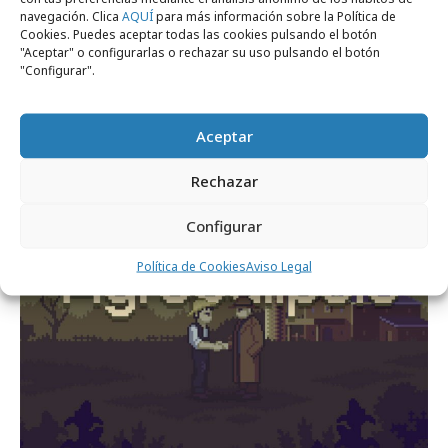
Comparte
navegación. Clica
AQUÍ
para más información sobre la Política de
Cookies. Puedes aceptar todas las cookies pulsando el botón
"Aceptar" o configurarlas o rechazar su uso pulsando el botón
"Configurar".
Noticias Relacionadas
Aceptar
Rechazar
Campañas
Configurar
Política de Cookies
Aviso Legal