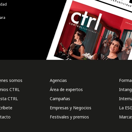
cidad
ara
enes somos
Agencias
Formac
mios CTRL
Área de expertos
Intang
ista CTRL
Campañas
Intern
críbete
Empresas y Negocios
La ESG
tacto
Festivales y premios
Marca