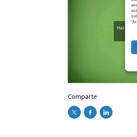
ana
aná
sob
"Ac
Haz clic 
y
Comparte