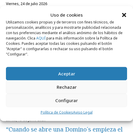
viernes, 24 de julio 2026
César García, CCO de Sra.Rushmore, en el
Uso de cookies
nuevo capítulo de “Intangible pero cierto”
Utilizamos cookies propias y de terceros con fines técnicos, de
personalización, analíticos y para mostrarte publicidad relacionada
con tus preferencias mediante el análisis anónimo de los hábitos de
navegación. Clica
AQUÍ
para más información sobre la Política de
Campañas
Cookies. Puedes aceptar todas las cookies pulsando el botón
"Aceptar" o configurarlas o rechazar su uso pulsando el botón
"Configurar".
Aceptar
Rechazar
Configurar
Política de Cookies
Aviso Legal
lunes, 15 de junio 2026
“Cuando se abre una Domino´s empieza el