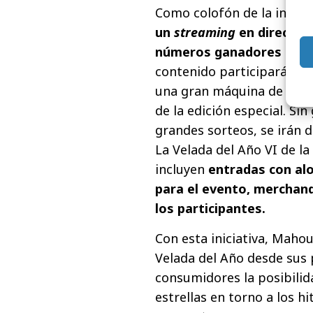
Como colofón de la inicia
un
streaming
en directo e
números ganadores de l
contenido participarán e
una gran máquina de aire
de la edición especial. Si
grandes sorteos, se irán 
La Velada del Año VI de l
incluyen
entradas con al
para el evento, merchand
los participantes.
Con esta iniciativa, Maho
Velada del Año desde sus 
consumidores la posibilid
estrellas en torno a los h