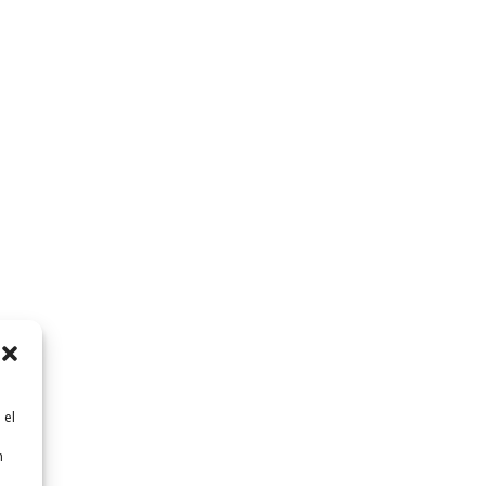
 el
n
n