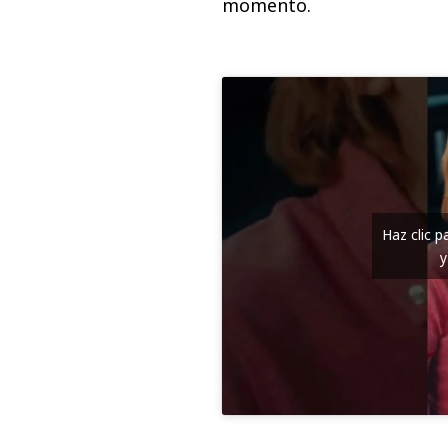
momento.
Haz clic 
y