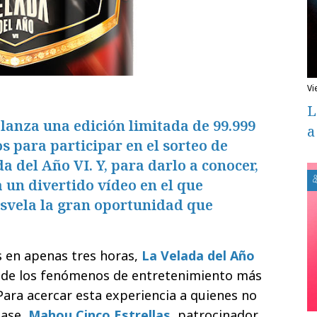
v
L
lanza una edición limitada de 99.999
a
s para participar en el sorteo de
a del Año VI. Y, para darlo a conocer,
un divertido vídeo en el que
esvela la gran oportunidad que
s en apenas tres horas,
La Velada del Año
 de los fenómenos de entretenimiento más
ara acercar esta experiencia a quienes no
pase,
Mahou Cinco Estrellas
, patrocinador