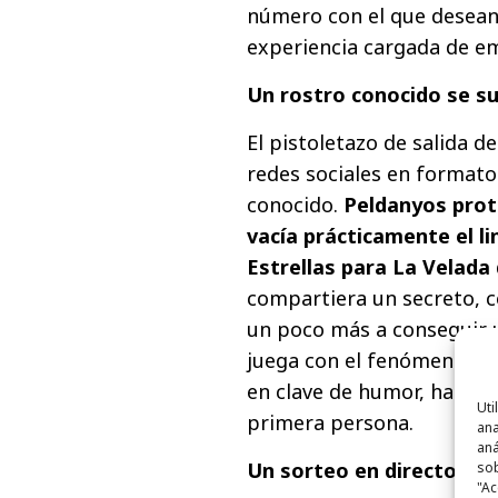
número con el que desean 
experiencia cargada de e
Un rostro conocido se s
El pistoletazo de salida d
redes sociales en formato
conocido.
Peldanyos prot
vacía prácticamente el li
Estrellas para La Velada 
compartiera un secreto, co
un poco más a conseguir u
juega con el fenómeno fan
en clave de humor, hasta d
Uti
primera persona.
ana
aná
Un sorteo en directo co
sob
"Ac