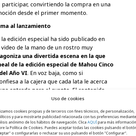
participar, convirtiendo la compra en una
moción desde el primer momento.
uma al lanzamiento
e la edición especial ha sido publicado en
 video de la mano de un rostro muy
agoniza una divertida escena en la que
neal de la edición especial de Mahou Cinco
del Año VI
. En voz baja, como si
nfiesa a la cajera que cada lata le acerca
na entrada para el evento. El contenido
 que rodea a La Velada del Año y muestra,
Uso de cookies
ónde puede llegar alguien por vivirla en
lizamos cookies propias y de terceros con fines técnicos, de personalización,
líticos y para mostrarte publicidad relacionada con tus preferencias mediante
lisis anónimo de los hábitos de navegación. Clica
AQUÍ
para más informació
n creadores de contenido
re la Política de Cookies. Puedes aceptar todas las cookies pulsando el botó
eptar" o configurarlas o rechazar su uso pulsando el botón "Configurar".