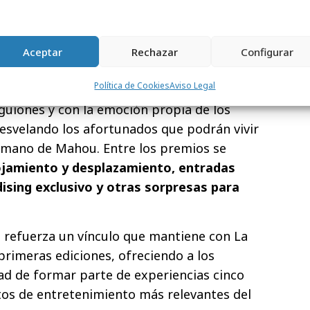
tiva, el próximo
8 de julio Mahou celebrará
n sus canales digitales para desvelar los
a promoción
. En ella, distintos creadores de
Aceptar
Rechazar
Configurar
n una dinámica de azar protagonizada por
Política de Cookies
Aviso Legal
 que pondrá en juego los 99.999 números
n guiones y con la emoción propia de los
desvelando los afortunados que podrán vivir
a mano de Mahou. Entre los premios se
ojamiento y desplazamiento, entradas
ising exclusivo y otras sorpresas para
u refuerza un vínculo que mantiene con La
primeras ediciones, ofreciendo a los
ad de formar parte de experiencias cinco
itos de entretenimiento más relevantes del