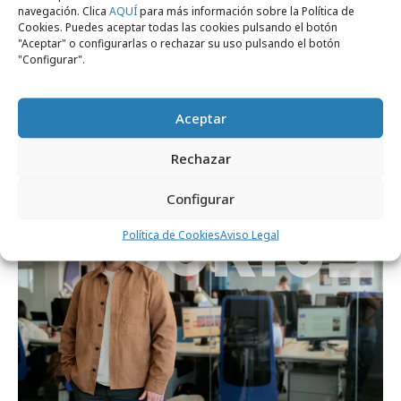
navegación. Clica
AQUÍ
para más información sobre la Política de
Cookies. Puedes aceptar todas las cookies pulsando el botón
"Aceptar" o configurarlas o rechazar su uso pulsando el botón
"Configurar".
martes, 30 de junio 2026
Lexus hace del mercado de las flores un
Aceptar
laboratorio creativo
Rechazar
Agencias
Configurar
Política de Cookies
Aviso Legal