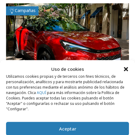
Campañas
Uso de cookies
Utilizamos cookies propias y de terceros con fines técnicos, de
personalización, analíticos y para mostrarte publicidad relacionada
con tus preferencias mediante el análisis anónimo de los hábitos de
navegación. Clica
AQUÍ
para más información sobre la Política de
martes, 30 de junio 2026
Cookies. Puedes aceptar todas las cookies pulsando el botón
"Aceptar" o configurarlas o rechazar su uso pulsando el botón
Lexus hace del mercado de las flores un
"Configurar".
laboratorio creativo
Aceptar
Agencias