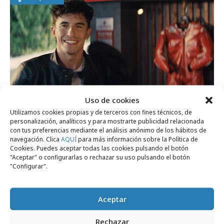
Uso de cookies
Utilizamos cookies propias y de terceros con fines técnicos, de
martes, 7 de julio 2026
personalización, analíticos y para mostrarte publicidad relacionada
con tus preferencias mediante el análisis anónimo de los hábitos de
Marc Márquez protagoniza la nueva
navegación. Clica
AQUÍ
para más información sobre la Política de
campaña de Verisure
Cookies. Puedes aceptar todas las cookies pulsando el botón
"Aceptar" o configurarlas o rechazar su uso pulsando el botón
"Configurar".
Agencias
Aceptar
Rechazar