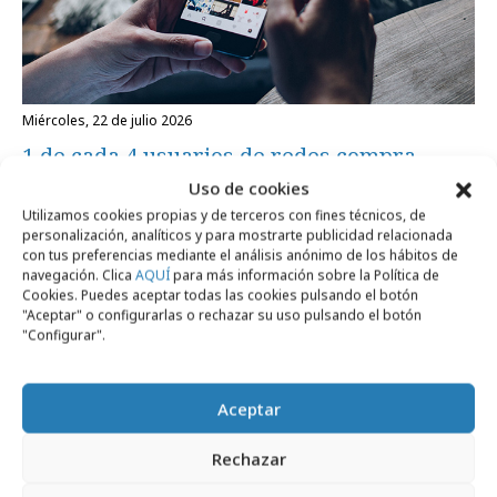
miércoles, 22 de julio 2026
1 de cada 4 usuarios de redes compra
directamente dentro de ellas
Uso de cookies
Utilizamos cookies propias y de terceros con fines técnicos, de
personalización, analíticos y para mostrarte publicidad relacionada
con tus preferencias mediante el análisis anónimo de los hábitos de
Formación y estudios
navegación. Clica
AQUÍ
para más información sobre la Política de
Cookies. Puedes aceptar todas las cookies pulsando el botón
"Aceptar" o configurarlas o rechazar su uso pulsando el botón
"Configurar".
Aceptar
Rechazar