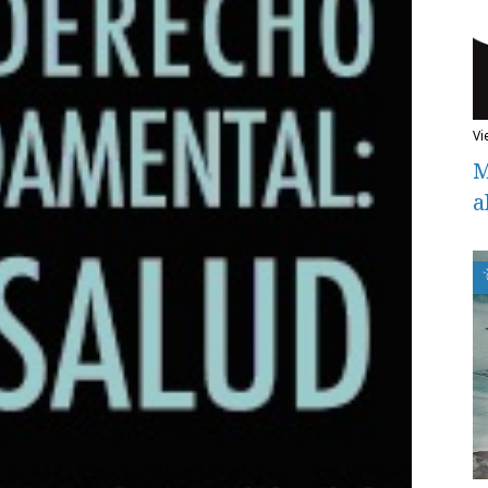
v
M
a