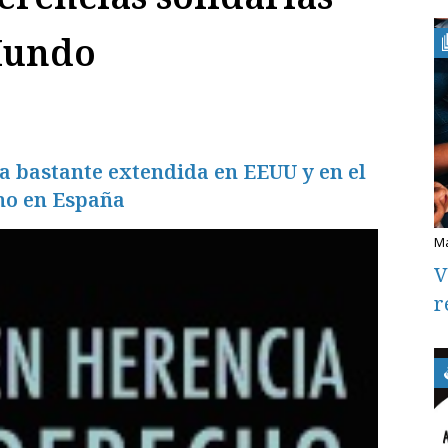
Mundo
ca bastante extendida en EEUU y en el
 no en España
V
r