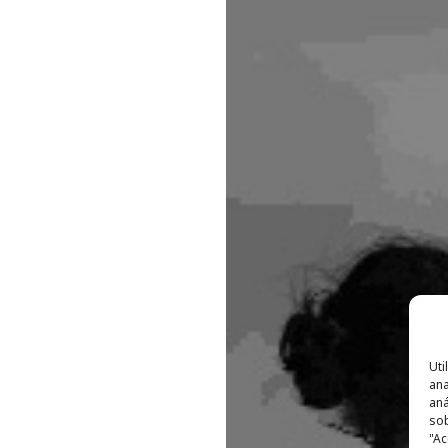
Uti
ana
aná
sob
"Ac