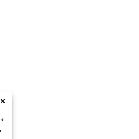
 el
n
n