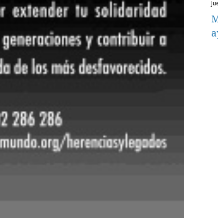
j
M
a