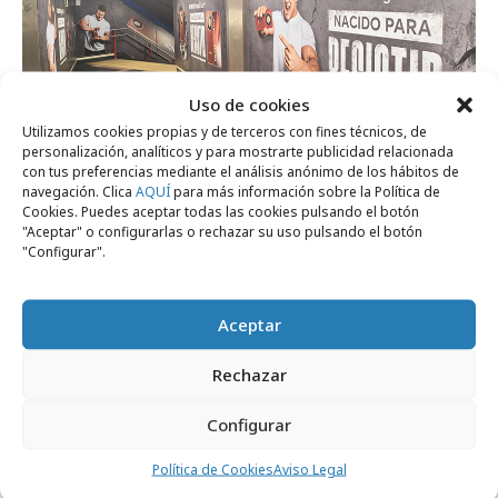
Uso de cookies
Utilizamos cookies propias y de terceros con fines técnicos, de
personalización, analíticos y para mostrarte publicidad relacionada
con tus preferencias mediante el análisis anónimo de los hábitos de
navegación. Clica
AQUÍ
para más información sobre la Política de
Cookies. Puedes aceptar todas las cookies pulsando el botón
"Aceptar" o configurarlas o rechazar su uso pulsando el botón
viernes, 6 de febrero 2026
"Configurar".
El nuevo smartphone de HONOR presume
de resistencia
Aceptar
Rechazar
Agencias
Configurar
Política de Cookies
Aviso Legal