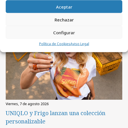
Artículos recientes
Aceptar
Rechazar
Campañas
Configurar
Política de Cookies
Aviso Legal
viernes, 7 de agosto 2026
UNIQLO y Frigo lanzan una colección
personalizable