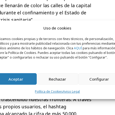
 llenarán de color las calles de la capital
durante el confinamiento y el Estado de
isis sanitaria”.
Uso de cookies
era edición, aparte de convertirse en la
, le aporta aún un cariz más especial y,
lizamos cookies propias y de terceros con fines técnicos, de personalización,
líticos y para mostrarte publicidad relacionada con tus preferencias mediante
za benéfica, al término de la exposición,
las
lisis anónimo de los hábitos de navegación. Clica
AQUÍ
para más informació
adas y los fondos obtenidos serán
re la Política de Cookies. Puedes aceptar todas las cookies pulsando el botó
eptar" o configurarlas o rechazar su uso pulsando el botón "Configurar".
Alimentos
. En sus ediciones anteriores,
Andalucía, Meninas Madrid Gallery ha
00.000 euros con fines benéficos.
Aceptar
Rechazar
Configurar
 imagen internacional del arte español,
mensión con esta muestra diversa,
Política de Cookies
Aviso Legal
a trascendido nuestras fronteras. A través
os propios usuarios, el hashtag
a alcanzado la cifra de más 50.000