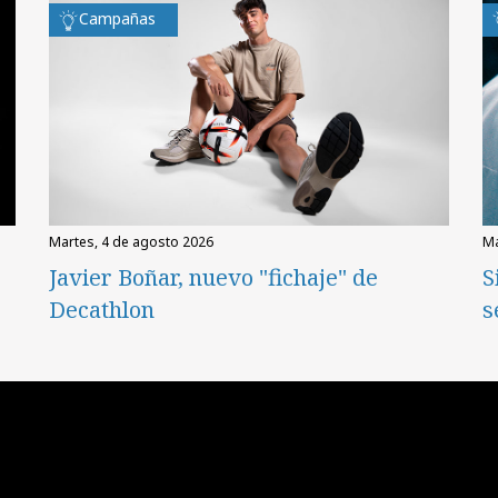
Campañas
martes, 4 de agosto 2026
Javier Boñar, nuevo "fichaje" de
S
Decathlon
s