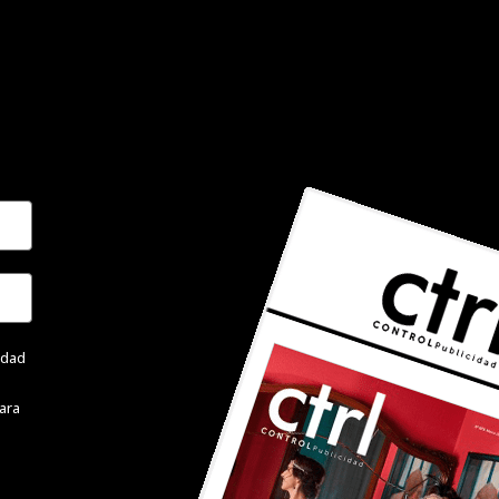
cidad
ara