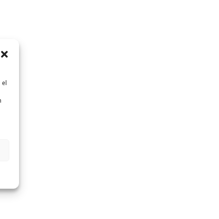
 el
n
n