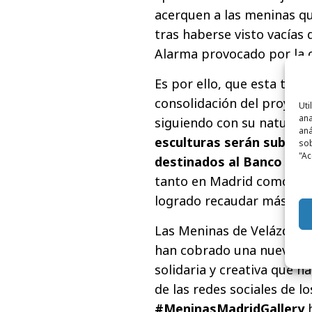
acerquen a las meninas que
tras haberse visto vacías 
Alarma provocado por la cr
Es por ello, que esta terc
consolidación del proyecto
Uti
ana
siguiendo con su naturale
aná
esculturas serán subast
sob
"Ac
destinados al Banco de 
tanto en Madrid como en 
logrado recaudar más de 5
Las Meninas de Velázquez,
han cobrado una nueva di
solidaria y creativa que h
de las redes sociales de l
#MeninasMadridGallery
h