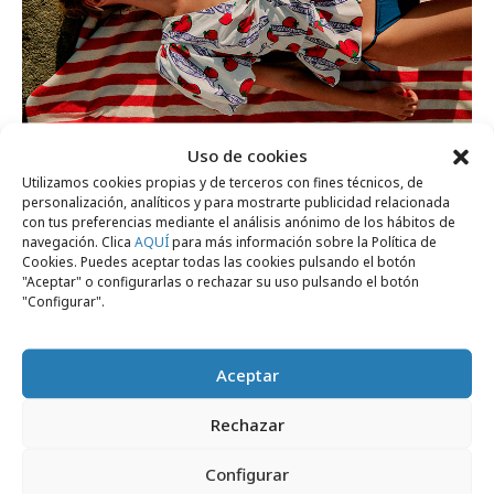
Uso de cookies
martes, 19 de mayo 2026
Utilizamos cookies propias y de terceros con fines técnicos, de
personalización, analíticos y para mostrarte publicidad relacionada
ZARA y la era de las marcas mutantes
con tus preferencias mediante el análisis anónimo de los hábitos de
navegación. Clica
AQUÍ
para más información sobre la Política de
Cookies. Puedes aceptar todas las cookies pulsando el botón
Formación y estudios
"Aceptar" o configurarlas o rechazar su uso pulsando el botón
"Configurar".
Aceptar
Rechazar
Configurar