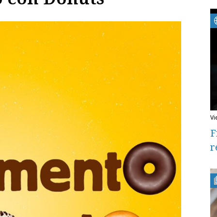
v
F
r