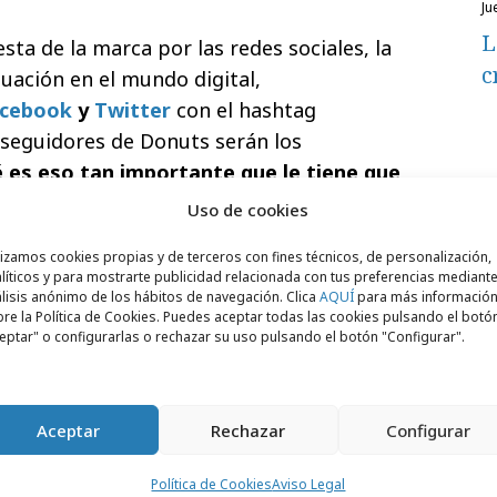
ju
L
esta de la marca por las redes sociales, la
c
ación en el mundo digital,
cebook
y
Twitter
con el hashtag
 seguidores de Donuts serán los
é es eso tan importante que le tiene que
Uso de cookies
lizamos cookies propias y de terceros con fines técnicos, de personalización,
líticos y para mostrarte publicidad relacionada con tus preferencias mediante
lisis anónimo de los hábitos de navegación. Clica
AQUÍ
para más informació
b3SM
re la Política de Cookies. Puedes aceptar todas las cookies pulsando el botó
eptar" o configurarlas o rechazar su uso pulsando el botón "Configurar".
Aceptar
Rechazar
Configurar
Política de Cookies
Aviso Legal