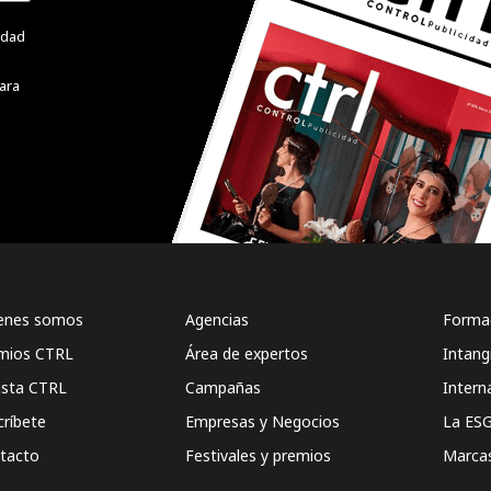
cidad
ara
enes somos
Agencias
Formac
mios CTRL
Área de expertos
Intang
ista CTRL
Campañas
Intern
críbete
Empresas y Negocios
La ESG
tacto
Festivales y premios
Marca