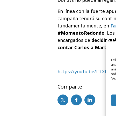
En línea con la fuerte apu
campaña tendrá su continu
fundamentalmente, en
Fa
#MomentoRedondo
. Los
encargados de
decidir qu
contar Carlos a Marta
.
Uti
ana
aná
https://youtu.be/tItXLh0
sob
"Ac
Comparte