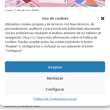
lunes, 2 de marzo 2026
Hello Kitty se cuela en el Monopoly Go!
Uso de cookies
Utilizamos cookies propias y de terceros con fines técnicos, de
para móviles
personalización, analíticos y para mostrarte publicidad relacionada
con tus preferencias mediante el análisis anónimo de los hábitos de
navegación. Clica
AQUÍ
para más información sobre la Política de
Campañas
Cookies. Puedes aceptar todas las cookies pulsando el botón
"Aceptar" o configurarlas o rechazar su uso pulsando el botón
"Configurar".
Aceptar
Rechazar
Configurar
Política de Cookies
Aviso Legal
viernes, 27 de junio 2025