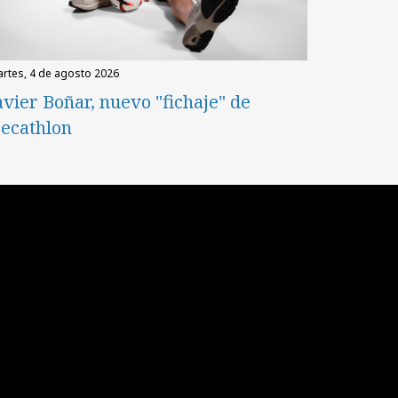
martes, 4 de agosto 2026
avier Boñar, nuevo "fichaje" de
ecathlon