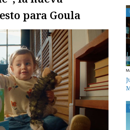
esto para Goula
J
M