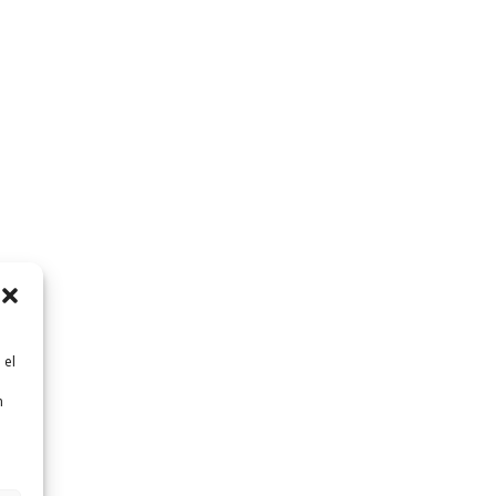
 el
n
n