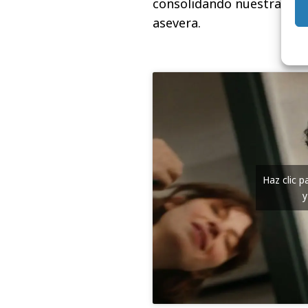
consolidando nuestra posi
asevera.
Haz clic 
y