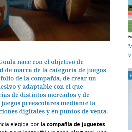
v
M
v
oula nace con el objetivo de
d de marca de la categoría de juegos
tfolio de la compañía, de crear un
esivo y adaptable con el que
ias de distintos mercados y de
 juegos preescolares mediante la
iones digitales y en puntos de venta.
ncia elegida por la
compañía de juguetes