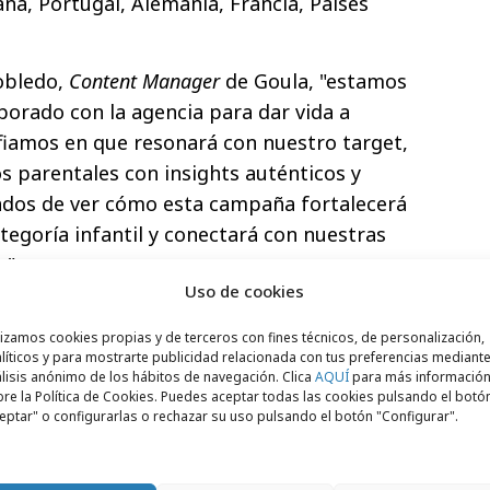
ña, Portugal, Alemania, Francia, Países
obledo,
Content Manager
de Goula, "estamos
orado con la agencia para dar vida a
fiamos en que resonará con nuestro target,
os parentales con insights auténticos y
dos de ver cómo esta campaña fortalecerá
tegoría infantil y conectará con nuestras
."
Uso de cookies
ández,
Brand Manager
de la compañía,
lizamos cookies propias y de terceros con fines técnicos, de personalización,
time' es un hito crucial en su estrategia de
líticos y para mostrarte publicidad relacionada con tus preferencias mediante
aña buscamos fortalecer nuestro
lisis anónimo de los hábitos de navegación. Clica
AQUÍ
para más informació
re la Política de Cookies. Puedes aceptar todas las cookies pulsando el botó
ercados europeos, reforzando nuestro
eptar" o configurarlas o rechazar su uso pulsando el botón "Configurar".
ón y el vínculo entre padres e hijos.
er cómo se desarrolla la campaña,