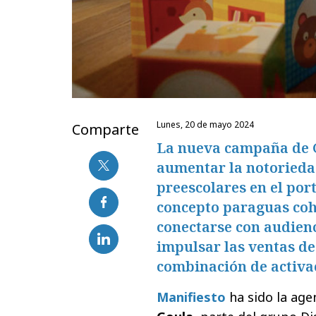
lunes, 20 de mayo 2024
Comparte
La nueva campaña de G
aumentar la notorieda
preescolares en el por
concepto paraguas coh
conectarse con audienc
impulsar las ventas de
combinación de activac
Manifiesto
ha sido la age