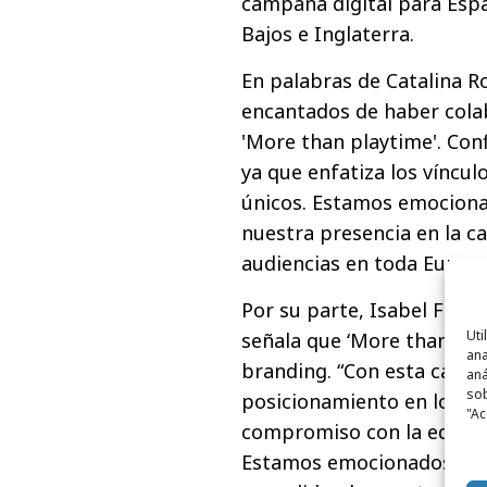
campaña digital para Espa
Bajos e Inglaterra.
En palabras de Catalina R
encantados de haber colab
'More than playtime'. Con
ya que enfatiza los víncul
únicos. Estamos emociona
nuestra presencia en la ca
audiencias en toda Europa
Por su parte, Isabel Fern
Uti
señala que ‘More than play
ana
branding. “Con esta camp
aná
sob
posicionamiento en los m
"Ac
compromiso con la educaci
Estamos emocionados de v