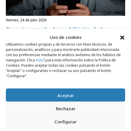
viernes, 24 de julio 2026
Francia aprueba la prohibición de las
redes sociales a menores de 15 años
Uso de cookies
Utilizamos cookies propias y de terceros con fines técnicos, de
personalización, analíticos y para mostrarte publicidad relacionada
con tus preferencias mediante el análisis anónimo de los hábitos de
Formación y estudios
navegación. Clica
AQUÍ
para más información sobre la Política de
Cookies. Puedes aceptar todas las cookies pulsando el botón
"Aceptar" o configurarlas o rechazar su uso pulsando el botón
"Configurar".
Aceptar
Rechazar
Configurar