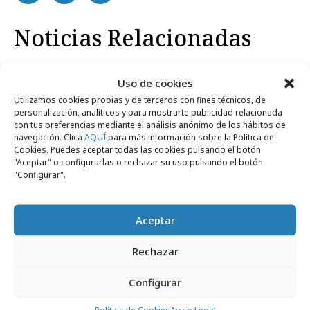
Noticias Relacionadas
Uso de cookies
Medios
Utilizamos cookies propias y de terceros con fines técnicos, de
personalización, analíticos y para mostrarte publicidad relacionada
con tus preferencias mediante el análisis anónimo de los hábitos de
navegación. Clica
AQUÍ
para más información sobre la Política de
Cookies. Puedes aceptar todas las cookies pulsando el botón
"Aceptar" o configurarlas o rechazar su uso pulsando el botón
"Configurar".
Aceptar
Rechazar
viernes, 29 de agosto 2025
"Mientras podamos preguntar",
Configurar
documental sobre el periodismo actual
Política de Cookies
Aviso Legal