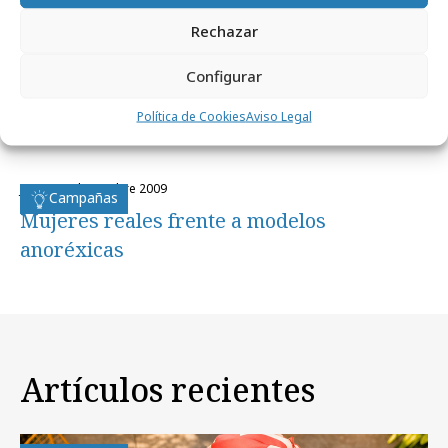
Noticias Relacionadas
Rechazar
miércoles, 16 de noviembre 2011
Configurar
Medios
Una militar valenciana en la portada de
Política de Cookies
Aviso Legal
Mía
jueves, 8 de octubre 2009
Campañas
Mujeres reales frente a modelos
anoréxicas
Artículos recientes