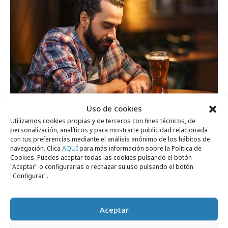
Uso de cookies
Utilizamos cookies propias y de terceros con fines técnicos, de
personalización, analíticos y para mostrarte publicidad relacionada
lunes, 29 de julio 2019
con tus preferencias mediante el análisis anónimo de los hábitos de
Consejos para no caer en la adicción al
navegación. Clica
AQUÍ
para más información sobre la Política de
Cookies. Puedes aceptar todas las cookies pulsando el botón
móvil
"Aceptar" o configurarlas o rechazar su uso pulsando el botón
"Configurar".
Agencias
Aceptar