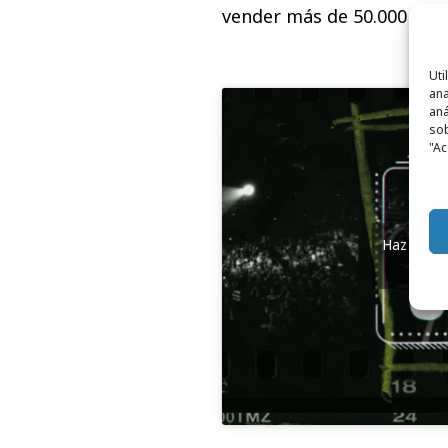
vender más de 50.000 ent
Uti
ana
aná
sob
"Ac
Haz clic 
y