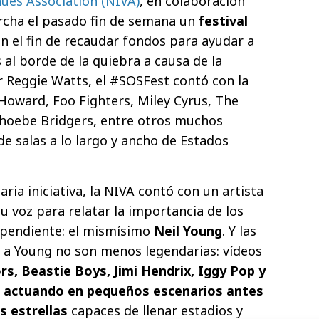
ues Association (NIVA)
, en colaboración
cha el pasado fin de semana un
festival
n el fin de recaudar fondos para ayudar a
s al borde de la quiebra a causa de la
 Reggie Watts, el #SOSFest contó con la
 Howard, Foo Fighters, Miley Cyrus, The
hoebe Bridgers, entre otros muchos
e salas a lo largo y ancho de Estados
aria iniciativa, la NIVA contó con un artista
u voz para relatar la importancia de los
ependiente: el mismísimo
Neil Young
. Y las
a Young no son menos legendarias: vídeos
s, Beastie Boys, Jimi Hendrix, Iggy Pop y
s, actuando en pequeños escenarios antes
s estrellas
capaces de llenar estadios y