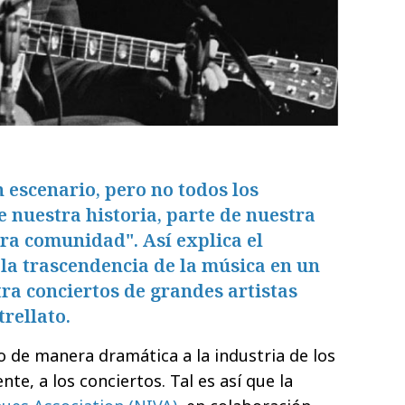
 escenario, pero no todos los
e nuestra historia, parte de nuestra
tra comunidad". Así explica el
la trascendencia de la música en un
ra conciertos de grandes artistas
trellato.
o de manera dramática a la industria de los
te, a los conciertos. Tal es así que la