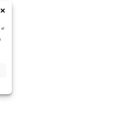
 el
n
n