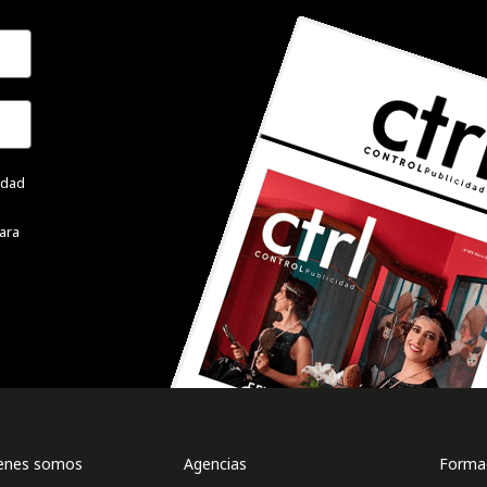
cidad
ara
enes somos
Agencias
Formac