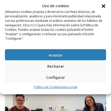
Uso de cookies
Utilizamos cookies propias y de terceros con fines técnicos, de
personalización, analíticos y para mostrarte publicidad relacionada
con tus preferencias mediante el análisis anónimo de los hábitos de
navegación. Clica
AQUÍ
para más información sobre la Política de
Cookies. Puedes aceptar todas las cookies pulsando el botón
"Aceptar" o configurarlas o rechazar su uso pulsando el botón
"Configurar".
Aceptar
martes, 26 de mayo 2026
Primark lanza su primera campaña
Rechazar
publicitaria en España
Configurar
Política de Cookies
Aviso Legal
Agencias