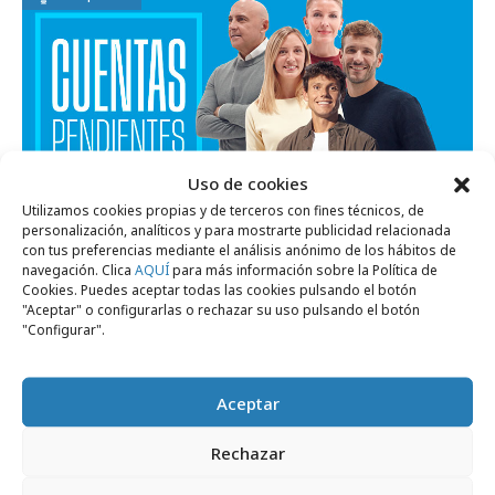
Uso de cookies
Utilizamos cookies propias y de terceros con fines técnicos, de
personalización, analíticos y para mostrarte publicidad relacionada
jueves, 19 de marzo 2026
con tus preferencias mediante el análisis anónimo de los hábitos de
navegación. Clica
AQUÍ
para más información sobre la Política de
CaixaBank presenta el proyecto "Cuentas
Cookies. Puedes aceptar todas las cookies pulsando el botón
Pendientes"
"Aceptar" o configurarlas o rechazar su uso pulsando el botón
"Configurar".
Campañas
Aceptar
Rechazar