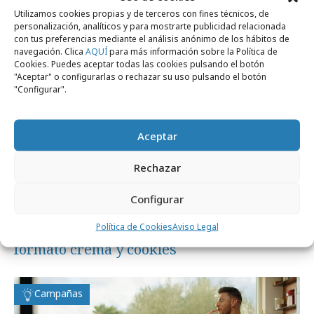
Utilizamos cookies propias y de terceros con fines técnicos, de
personalización, analíticos y para mostrarte publicidad relacionada
Campañas
con tus preferencias mediante el análisis anónimo de los hábitos de
navegación. Clica
AQUÍ
para más información sobre la Política de
Cookies. Puedes aceptar todas las cookies pulsando el botón
"Aceptar" o configurarlas o rechazar su uso pulsando el botón
"Configurar".
Aceptar
Rechazar
Configurar
martes, 14 de abril 2026
El pistacho llega al universo Nocilla en
Política de Cookies
Aviso Legal
formato crema y cookies
Campañas