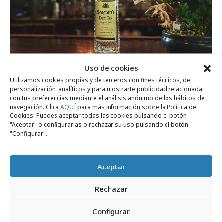
Uso de cookies
miércoles, 18 de septiembre 2024
Utilizamos cookies propias y de terceros con fines técnicos, de
personalización, analíticos y para mostrarte publicidad relacionada
Seagram´s celebra la libertad de ser uno
con tus preferencias mediante el análisis anónimo de los hábitos de
mismo sin dar explicaciones
navegación. Clica
AQUÍ
para más información sobre la Política de
Cookies. Puedes aceptar todas las cookies pulsando el botón
"Aceptar" o configurarlas o rechazar su uso pulsando el botón
"Configurar".
Campañas
Aceptar
Rechazar
Configurar