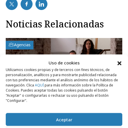
Noticias Relacionadas
Agencias
Uso de cookies
Utilizamos cookies propias y de terceros con fines técnicos, de
personalización, analíticos y para mostrarte publicidad relacionada
con tus preferencias mediante el análisis anónimo de los hábitos de
navegación. Clica
AQUÍ
para más información sobre la Política de
Cookies. Puedes aceptar todas las cookies pulsando el botón
"Aceptar" o configurarlas o rechazar su uso pulsando el botón
"Configurar".
lunes, 12 de enero 2026
La marca CHINA se integra
Aceptar
completamente en LLYC