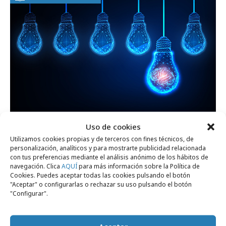
Uso de cookies
miércoles, 15 de julio 2026
Utilizamos cookies propias y de terceros con fines técnicos, de
personalización, analíticos y para mostrarte publicidad relacionada
La nueva fórmula del éxito creativo: IA +
con tus preferencias mediante el análisis anónimo de los hábitos de
comunidad
navegación. Clica
AQUÍ
para más información sobre la Política de
Cookies. Puedes aceptar todas las cookies pulsando el botón
"Aceptar" o configurarlas o rechazar su uso pulsando el botón
"Configurar".
Opinión