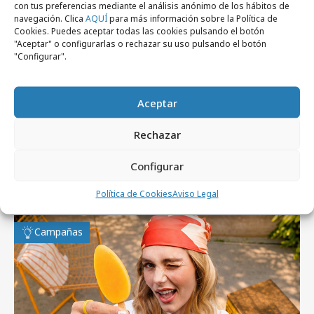
con tus preferencias mediante el análisis anónimo de los hábitos de
navegación. Clica
AQUÍ
para más información sobre la Política de
Cookies. Puedes aceptar todas las cookies pulsando el botón
jueves, 24 de octubre 2024
"Aceptar" o configurarlas o rechazar su uso pulsando el botón
"Configurar".
Fripozo y BTOB Livebrands lanzan la
"Satis-Fryer"
Aceptar
Rechazar
Configurar
Artículos recientes
Política de Cookies
Aviso Legal
Campañas