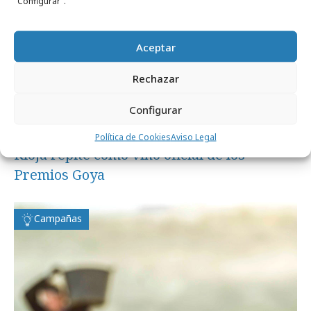
"Configurar".
Aceptar
Rechazar
Configurar
viernes, 18 de octubre 2024
Política de Cookies
Aviso Legal
Rioja repite como vino oficial de los
Premios Goya
Campañas