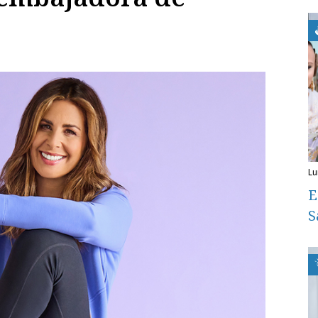
l
E
S