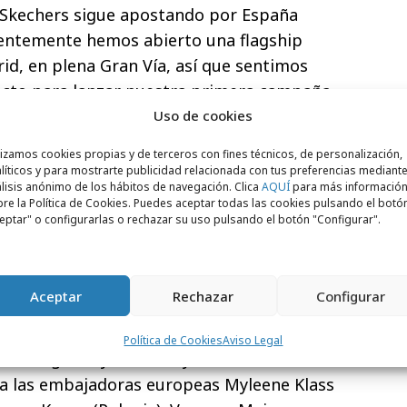
 "Skechers sigue apostando por España
entemente hemos abierto una flagship
id, en plena Gran Vía, así que sentimos
cto para lanzar nuestra primera campaña
aerá directamente a los consumidores de
Uso de cookies
os de que Nuria generará entusiasmo en
lizamos cookies propias y de terceros con fines técnicos, de personalización,
Skechers, incluidas nuestras exclusivas
líticos y para mostrarte publicidad relacionada con tus preferencias mediante
lisis anónimo de los hábitos de navegación. Clica
AQUÍ
para más informació
 Las primeras campañas protagonizadas por
re la Política de Cookies. Puedes aceptar todas las cookies pulsando el botó
en una gama de colecciones de Skechers
eptar" o configurarlas o rechazar su uso pulsando el botón "Configurar".
 Skechers Hands Free Slip-ins, el calzado
 Arch Fit y la elegante gama de zapatillas
Aceptar
Rechazar
Configurar
 de embajadores globales de Skechers
que
Política de Cookies
Aviso Legal
oxeo Sugar Ray Leonard y a la cantante
 a las embajadoras europeas Myleene Klass