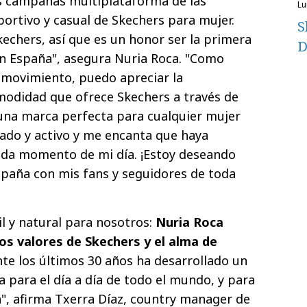
s campañas multiplataforma de las
l
portivo y casual de Skechers para mujer.
S
kechers, así que es un honor ser la primera
D
n España", asegura Nuria Roca. "Como
 movimiento, puedo apreciar la
comodidad que ofrece Skechers a través de
 una marca perfecta para cualquier mujer
pado y activo y me encanta que haya
da momento de mi día. ¡Estoy deseando
paña con mis fans y seguidores de toda
il y natural para nosotros:
Nuria Roca
s valores de Skechers y el alma de
nte los últimos 30 años ha desarrollado un
para el día a día de todo el mundo, y para
", afirma Txerra Díaz, country manager de