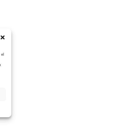
 el
n
n