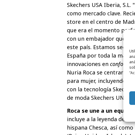
Skechers USA Iberia, S.L.
como mercado clave. Reci
store en el centro de Madr
que era el momento perfe
con un embajador que atr
este país. Estamos segur
Uti
España por toda la marca 
ana
aná
innovaciones en
confort
".
sob
Nuria Roca se centrarán 
"Ac
para mujer, incluyendo las
con la tecnología Skechers
de moda Skechers UNO.
Roca se une a un equipo
incluye a la leyenda del b
hispana Chesca, así como