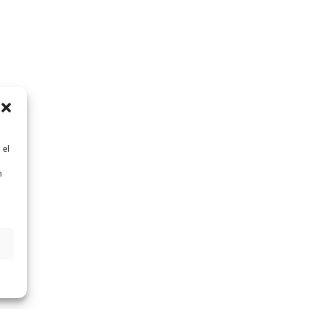
 el
n
n