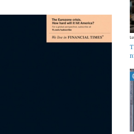
l
T
n