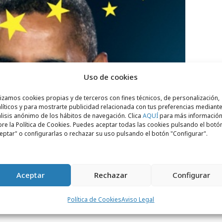
Uso de cookies
lizamos cookies propias y de terceros con fines técnicos, de personalización,
líticos y para mostrarte publicidad relacionada con tus preferencias mediante
lisis anónimo de los hábitos de navegación. Clica
AQUÍ
para más informació
Ficha técnica
re la Política de Cookies. Puedes aceptar todas las cookies pulsando el botó
eptar" o configurarlas o rechazar su uso pulsando el botón "Configurar".
Aceptar
Rechazar
Configurar
o: Jeremy Craigen
Política de Cookies
Aviso Legal
t Lee, Pete Heyes