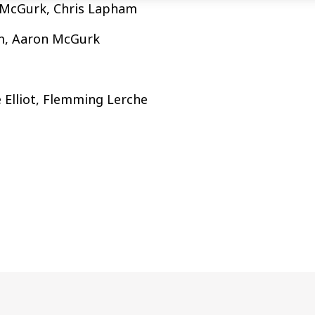
n McGurk, Chris Lapham
am, Aaron McGurk
e Elliot, Flemming Lerche