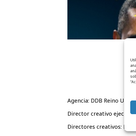
Uti
ana
aná
sob
"Ac
Agencia: DDB Reino Unido
Director creativo ejecutiv
Directores creativos: Mat