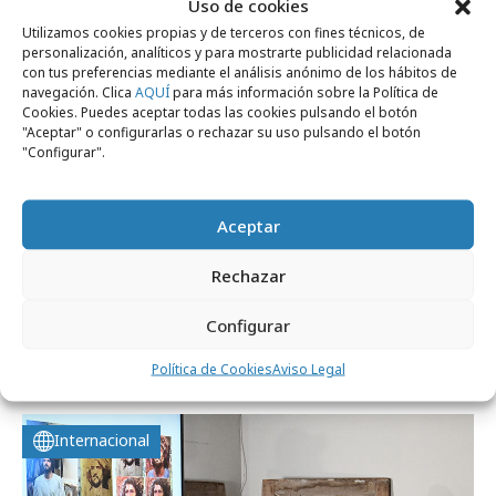
Uso de cookies
Utilizamos cookies propias y de terceros con fines técnicos, de
personalización, analíticos y para mostrarte publicidad relacionada
Marcas y ESG
con tus preferencias mediante el análisis anónimo de los hábitos de
navegación. Clica
AQUÍ
para más información sobre la Política de
Cookies. Puedes aceptar todas las cookies pulsando el botón
"Aceptar" o configurarlas o rechazar su uso pulsando el botón
"Configurar".
Aceptar
Rechazar
Configurar
viernes, 9 de enero 2026
OPPO dona tablets a países de Asia y África
Política de Cookies
Aviso Legal
Internacional