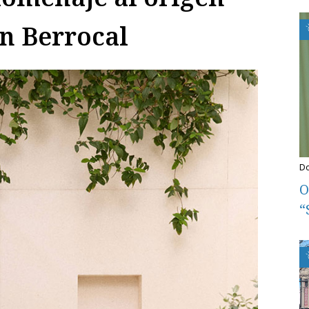
ín Berrocal
O
“