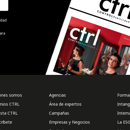
cidad
ara
enes somos
Agencias
Formac
mios CTRL
Área de expertos
Intang
ista CTRL
Campañas
Intern
críbete
Empresas y Negocios
La ESG