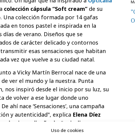
dílico. Un lugar que ha inspirado a
Opticalia
ma
colección cápsula “Soft cream”
de su
"
. Una colección formada por 14 gafas
O
ada en tonos pastel e inspirada en la
s días de verano. Diseños que se
ados de carácter delicado y contornos
transmitir esas sensaciones que habitan
ada vez que vuelve a su ciudad natal.
unto a Vicky Martín Berrocal nace de una
de ver el mundo y la nuestra. Punta
, nos inspiró desde el inicio por su luz, su
ca de volver a ese lugar donde uno
 De ahí nace ‘Sensaciones’, una campaña
ión y autenticidad", explica
Elena Díez
marketing y diseño de Opticalia
.
Uso de cookies