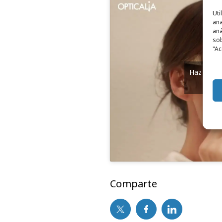
Uti
ana
aná
sob
"Ac
Haz clic 
y
Comparte