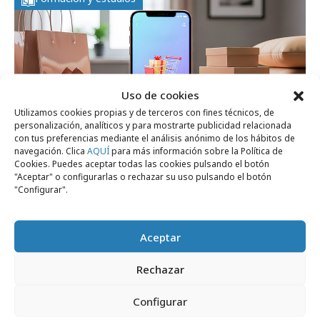
Uso de cookies
Utilizamos cookies propias y de terceros con fines técnicos, de
personalización, analíticos y para mostrarte publicidad relacionada
con tus preferencias mediante el análisis anónimo de los hábitos de
navegación. Clica
AQUÍ
para más información sobre la Política de
jueves, 18 de diciembre 2025
Cookies. Puedes aceptar todas las cookies pulsando el botón
"Aceptar" o configurarlas o rechazar su uso pulsando el botón
El 90% de los consumidores adelanta sus
"Configurar".
compras navideñas con apps
Aceptar
Formación y estudios
Rechazar
Configurar