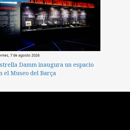
iernes, 7 de agosto 2026
strella Damm inaugura un espacio
n el Museo del Barça