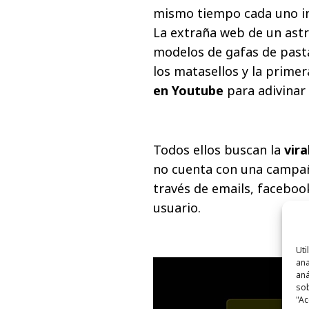
mismo tiempo cada uno inc
La extraña web de un astr
modelos de gafas de pasta 
los matasellos y la primer
en Youtube
para adivinar 
Todos ellos buscan la
vira
no cuenta con una campañ
través de emails, faceboo
usuario.
Uti
ana
aná
sob
"Ac