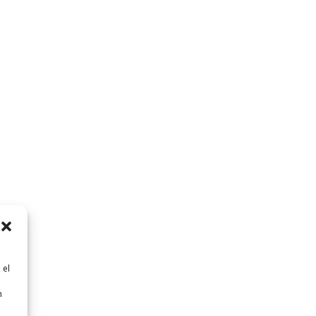
 el
n
n