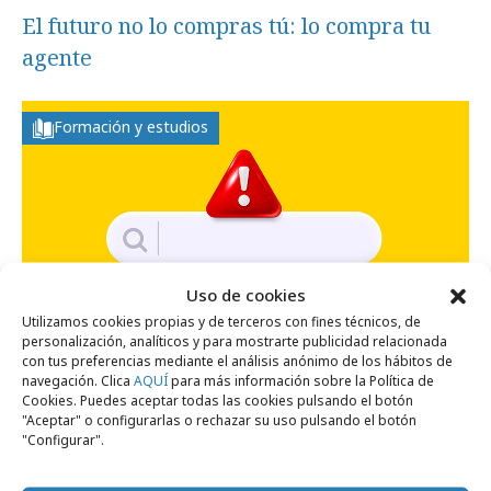
El futuro no lo compras tú: lo compra tu
agente
Formación y estudios
Uso de cookies
Utilizamos cookies propias y de terceros con fines técnicos, de
personalización, analíticos y para mostrarte publicidad relacionada
con tus preferencias mediante el análisis anónimo de los hábitos de
navegación. Clica
AQUÍ
para más información sobre la Política de
domingo, 15 de marzo 2026
Cookies. Puedes aceptar todas las cookies pulsando el botón
Trampas más habituales del ecommerce y
"Aceptar" o configurarlas o rechazar su uso pulsando el botón
"Configurar".
cómo evitarlas