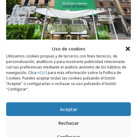
Uso de cookies
miércoles, 19 de junio 2024
Utilizamos cookies propias y de terceros con fines técnicos, de
Fuze Tea Fusion se va de viaje por España
personalización, analíticos y para mostrarte publicidad relacionada
con tus preferencias mediante el análisis anónimo de los hábitos de
navegación. Clica
AQUÍ
para más información sobre la Política de
Cookies. Puedes aceptar todas las cookies pulsando el botón
Campañas
"Aceptar" o configurarlas o rechazar su uso pulsando el botón
"Configurar".
Aceptar
Rechazar
Configurar